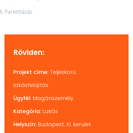
Parkettázás
Röviden:
Projekt címe:
Teljeskörű
lakásfelújítás
Ügyfél:
Magánszemély
Kategória:
Lakás
Helyszín:
Budapest, XI. kerület