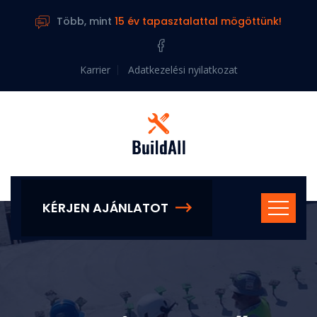
Több, mint
15 év tapasztalattal mögöttünk!
Karrier
Adatkezelési nyilatkozat
KÉRJEN AJÁNLATOT