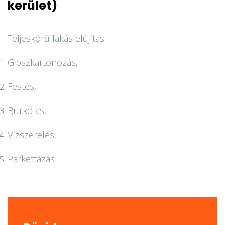
kerület)
Teljeskörű lakásfelújítás:
Gipszkartonozás,
Festés,
Burkolás,
Vízszerelés,
Parkettázás