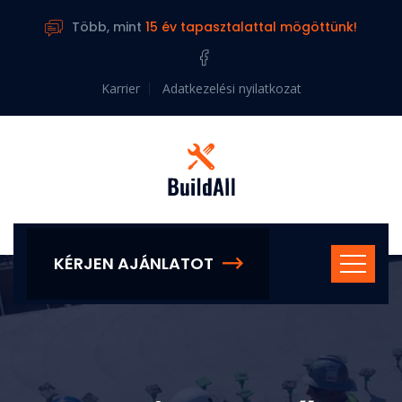
Több, mint
15 év tapasztalattal mögöttünk!
Karrier
Adatkezelési nyilatkozat
KÉRJEN AJÁNLATOT