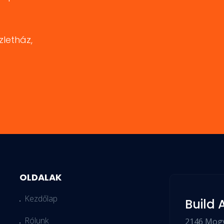
letház,
OLDALAK
Kezdőlap
Build A
Rólunk
2146 Mogy