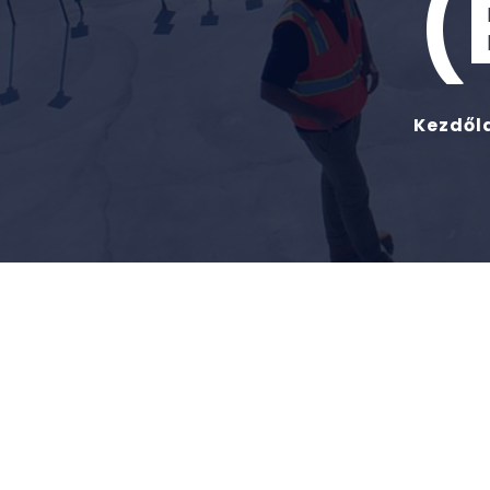
(
Kezdől