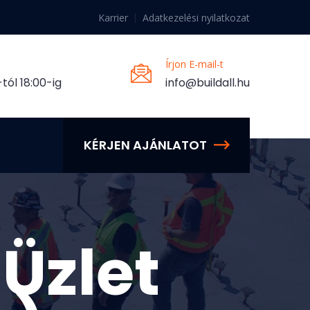
Karrier
Adatkezelési nyilatkozat
Írjon E-mail-t
tól 18:00-ig
info@buildall.hu
KÉRJEN AJÁNLATOT
 Üzlet