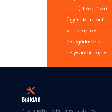
üzlet (Etele pláza)
Ügyfél:
Mammut II. üz
Vision express
Kategória:
Üzlet
Helyszín:
Budapest
Gyors, rugalmas, szinte mindenre kiterjedő