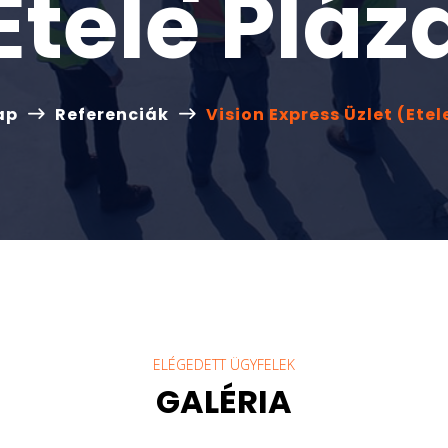
Etele Pláz
ap
Referenciák
Vision Express Üzlet (Etel
ELÉGEDETT ÜGYFELEK
GALÉRIA