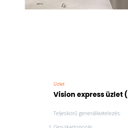
Üzlet
Vision express üzlet 
Teljeskörű generálkivitelezés:
Gipszkartonozás,