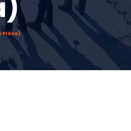
a)
e Pláza)