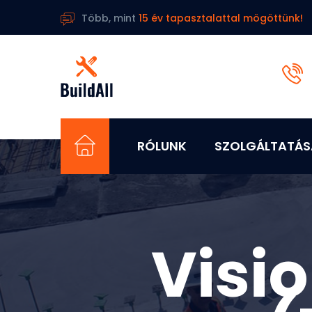
Több, mint
15 év tapasztalattal mögöttünk!
RÓLUNK
SZOLGÁLTATÁS
Visio