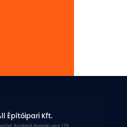
ll Építőipari Kft.
oród, Középső homoki utca 119.