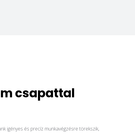
ám csapattal
sunk igényes és precíz munkavégzésre törekszik,