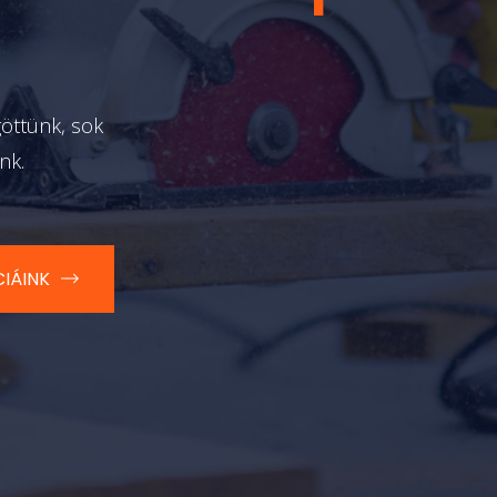
izedes
tapasz
göttünk, sok
nk.
IÁINK