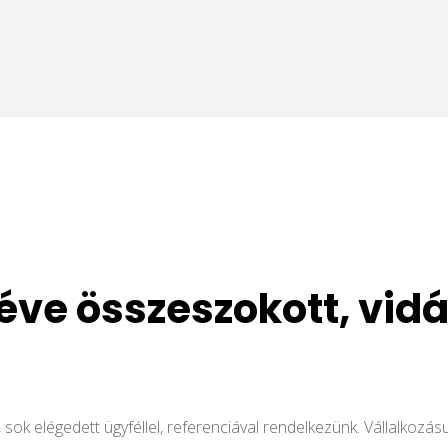
éve összeszokott, vid
 sok elégedett ügyféllel, referenciával rendelkezünk. Vállalkozá