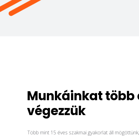
Munkáinkat több 
végezzük
Több mint 15 éves szakmai gyakorlat áll mögöttünk,