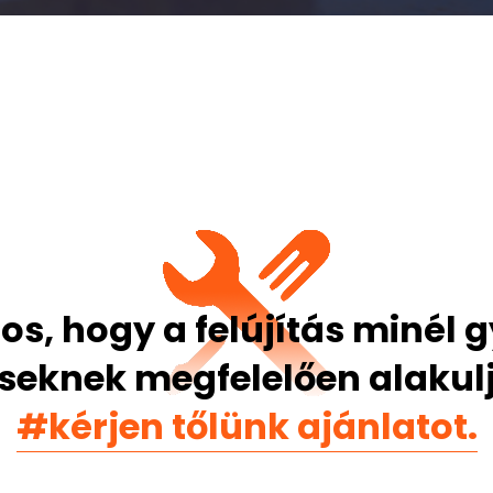
os, hogy a felújítás minél
seknek megfelelően alakul
#kérjen tőlünk ajánlatot.