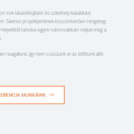
n sok lakásfelújítást és üzlethely kialakítást
ben. Sikeres projektjeinknek köszönhetően rengeteg
 melyekből tanulva egyre rutinosabban oldjuk meg a
.
n reagálunk, így nem csúszunk el az előttünk álló
FERENCIA MUNKÁINK