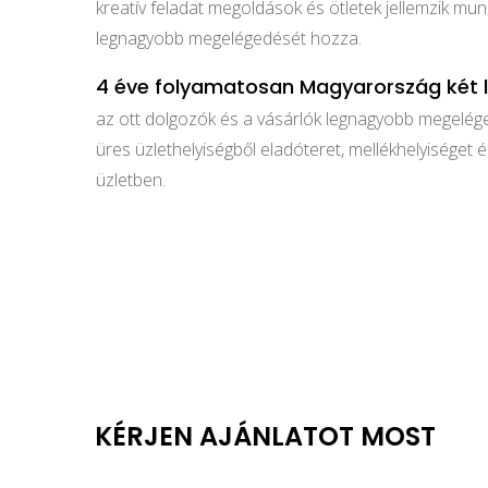
kreatív feladat megoldások és ötletek jellemzik m
legnagyobb megelégedését hozza.
4 éve folyamatosan Magyarország két 
az ott dolgozók és a vásárlók legnagyobb megelége
üres üzlethelyiségből eladóteret, mellékhelyiséget 
üzletben.
KÉRJEN AJÁNLATOT MOST