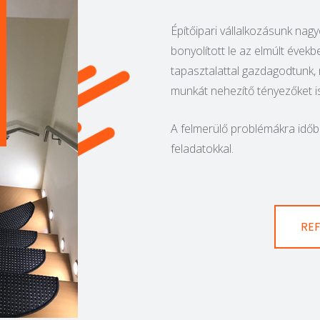
Építőipari vállalkozásunk nagyo
bonyolított le az elmúlt évek
tapasztalattal gazdagodtunk,
munkát nehezítő tényezőket is
A felmerülő problémákra időbe
feladatokkal.
RE