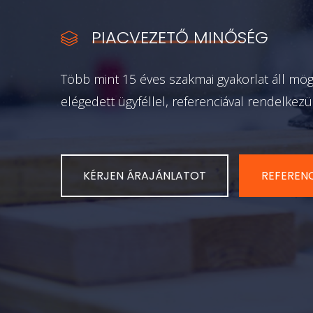
Több évt
PIACVEZETŐ MINŐSÉG
Több mint 15 éves szakmai gyakorlat áll mö
elégedett ügyféllel, referenciával rendelkezü
KÉRJEN ÁRAJÁNLATOT
REFERENC