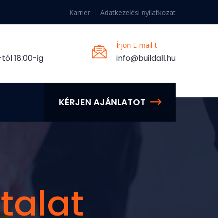
Karrier
Adatkezelési nyilatkozat
Írjon E-mail-t
tól 18:00-ig
info@buildall.hu
KÉRJEN AJÁNLATOT