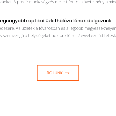
unkánkat. A precíz munkavégzés mellett fontos követelmény a mi
legnagyobb optikai üzlethálózatának dolgozunk
désére. Az üzletek a fővárosban és a legtöbb megyeszékhelyen, 
és szemvizsgáló helyiségeket hoztunk létre. 2 évvel ezelőtt telje
RÓLUNK