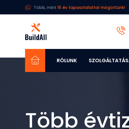
Több, mint
15 év tapasztalattal mögöttünk!
RÓLUNK
SZOLGÁLTATÁS