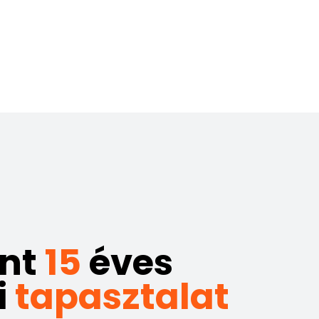
int
15
éves
i
tapasztalat